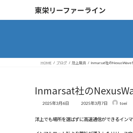
コ
ナ
東栄リーファーライン
ン
ビ
テ
ゲ
ン
ー
ツ
シ
へ
ョ
ス
ン
キ
に
ッ
移
HOME
ブログ
陸上職員
Inmarsat社のNexus
プ
動
Inmarsat社のNex
最
2025年3月6日
2025年3月7日
toei
終
更
洋上でも場所を選ばずに高速通信ができるインマル
新
日
時