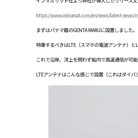
インマルサット社より弊社が導入したリリース文
:
https://www.inmarsat.com/en/news/latest-news/ma
まずはパナマ籍のGENTA MARUに設置しました。
特筆するべきはLTE（スマホの電波アンテナ）と
これで沿岸、洋上を問わず船内で高速通信が可能
LTEアンテナはこんな感じで設置（これはダイバ