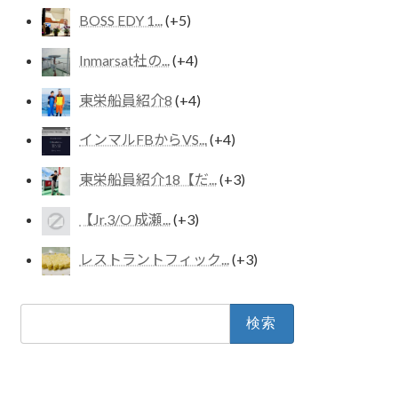
BOSS EDY 1...
+5
Inmarsat社の...
+4
東栄船員紹介8
+4
インマルFBからVS...
+4
東栄船員紹介18【だ...
+3
【Jr.3/O 成瀬...
+3
レストラントフィック...
+3
検
索: