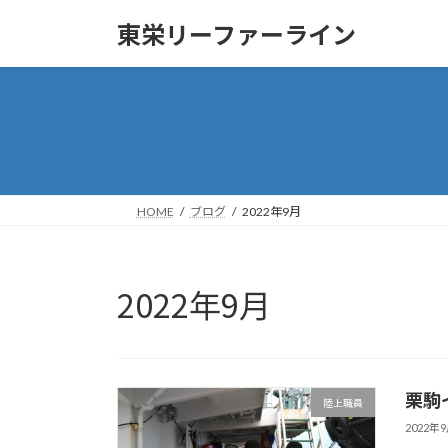
コ
ナ
東栄リーファーライン
ン
ビ
テ
ゲ
ン
ー
ツ
シ
へ
ョ
ス
ン
キ
に
ッ
移
HOME
ブログ
2022年9月
プ
動
2022年9月
栗駒
陸上職員
2022年