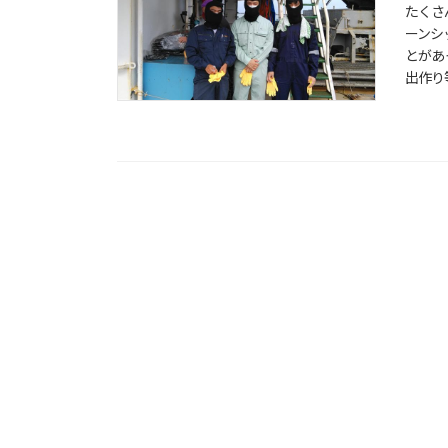
たくさ
ーンシ
とがあ
出作り等