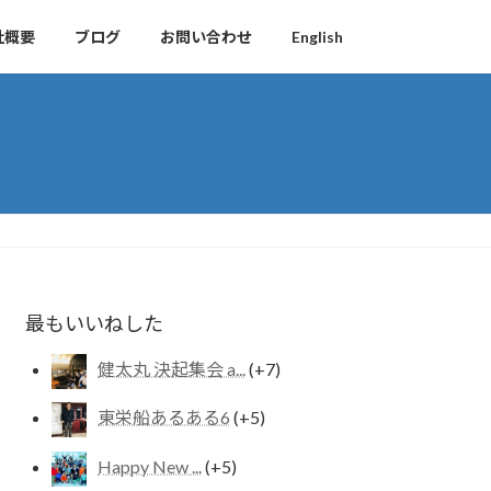
社概要
ブログ
お問い合わせ
English
最もいいねした
健太丸 決起集会 a...
+7
東栄船あるある6
+5
Happy New ...
+5